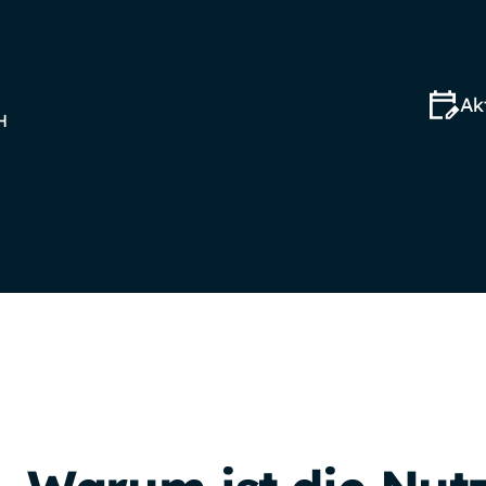
Akt
H