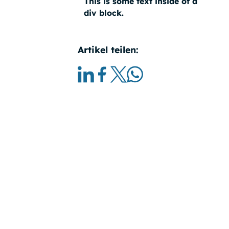
This is some text inside of a
div block.
Artikel teilen: