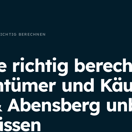
RICHTIG BERECHNEN
e richtig berec
tümer und Käuf
& Abensberg un
üssen