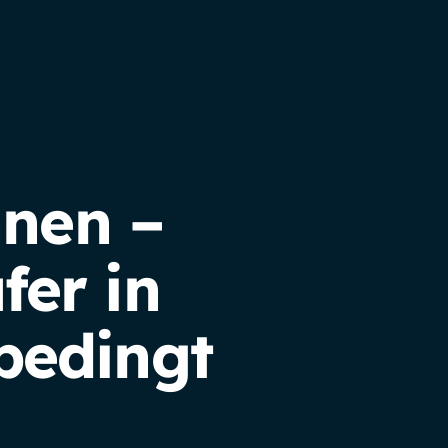
hnen –
er in
bedingt