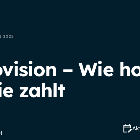
 2025
ision – Wie hoc
e zahlt
Akt
H