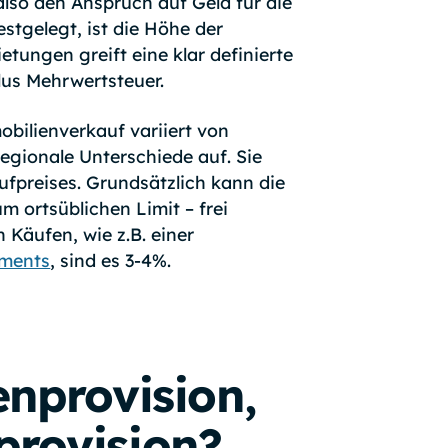
lso den Anspruch auf Geld für die
stgelegt, ist die Höhe der
etungen greift eine klar definierte
us Mehrwertsteuer.
bilienverkauf variiert von
egionale Unterschiede auf. Sie
aufpreises. Grundsätzlich kann die
 ortsüblichen Limit – frei
Käufen, wie z.B. einer
tments
, sind es 3-4%.
enprovision,
provision?