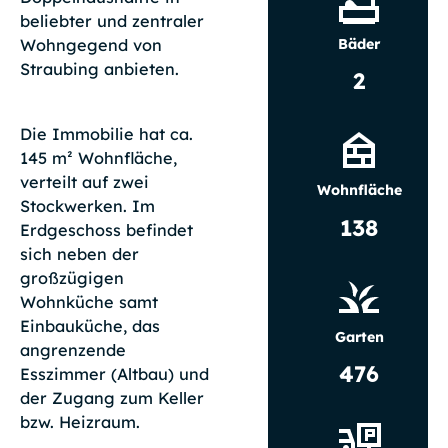
beliebter und zentraler
Bäder
Wohngegend von
Straubing anbieten.
2
Die Immobilie hat ca.
145 m² Wohnfläche,
verteilt auf zwei
Wohnfläche
Stockwerken. Im
138
Erdgeschoss befindet
sich neben der
großzügigen
Wohnküche samt
Einbauküche, das
Garten
angrenzende
476
Esszimmer (Altbau) und
der Zugang zum Keller
bzw. Heizraum.