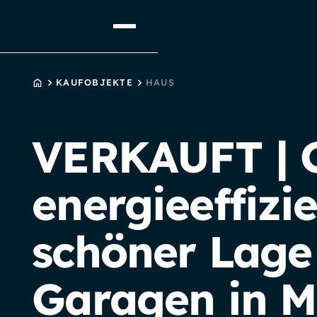
STARTSEITE
KAUFOBJEKTE
HAUS
VERKAUFT | Ge
energieeffizi
schöner Lage 
Garagen in M