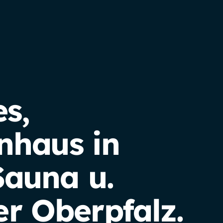
s,
enhaus in
Sauna u.
r Oberpfalz.