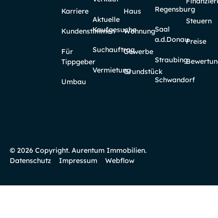
Finanzie
Regensburg
Karriere
Haus
Aktuelle
Steuern
Saal
Kaufgesuche
Kundenstimmen
Wohnung
a.d.Donau
Preise
Suchauftrag
Für
Gewerbe
Straubing
Bewertun
Tippgeber
Vermietung
Grundstück
Schwandorf
Umbau
©
2026
Copyright. Aurentum Immobilien.
Datenschutz
Impressum
Webflow