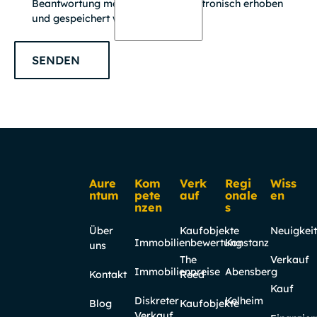
Beantwortung meiner Anfrage elektronisch erhoben
und gespeichert werden.
SENDEN
Footer
Aure
Kom
Verk
Regi
Wiss
ntum
pete
auf
onale
en
nzen
s
Über
Kaufobjekte
Neuigkei
Immobilienbewertung
Konstanz
uns
The
Verkauf
Immobilienpreise
Abensberg
Kontakt
Reed
Kauf
Diskreter
Kelheim
Blog
Kaufobjekte
Verkauf