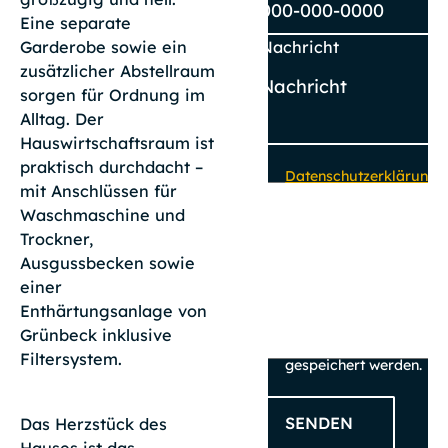
Eine separate
Nachricht
Garderobe sowie ein
zusätzlicher Abstellraum
sorgen für Ordnung im
Alltag. Der
Hauswirtschaftsraum ist
praktisch durchdacht –
Datenschutzerklärung
mit Anschlüssen für
zur Kenntnis
Waschmaschine und
genommen. Ich
Trockner,
stimme zu, dass
meine Angaben und
Ausgussbecken sowie
Daten zur
einer
Beantwortung meiner
Enthärtungsanlage von
Anfrage elektronisch
Grünbeck inklusive
erhoben und
Filtersystem.
gespeichert werden.
SENDEN
Das Herzstück des
Hauses ist das