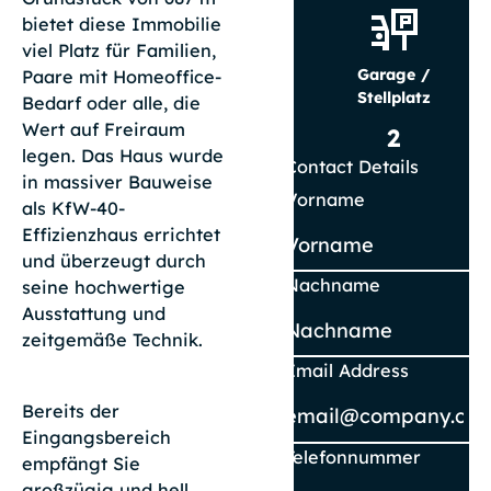
bietet diese Immobilie
viel Platz für Familien,
Garage /
Paare mit Homeoffice-
Stellplatz
Bedarf oder alle, die
Wert auf Freiraum
2
legen. Das Haus wurde
Contact Details
in massiver Bauweise
Vorname
als KfW-40-
Effizienzhaus errichtet
und überzeugt durch
Nachname
seine hochwertige
Ausstattung und
zeitgemäße Technik.
Email Address
Bereits der
Eingangsbereich
Telefonnummer
empfängt Sie
großzügig und hell.