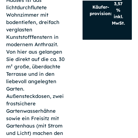
3,57
Käufer­
lichtdurchflutete
%
provision:
Wohnzimmer mit
inkl.
bodentiefen, dreifach
MwSt.
verglasten
Kunststofffenstern in
modernem Anthrazit.
Von hier aus gelangen
Sie direkt auf die ca. 30
m² große, überdachte
Terrasse und in den
liebevoll angelegten
Garten.
Außensteckdosen, zwei
frostsichere
Gartenwasserhähne
sowie ein Freisitz mit
Gartenhaus (mit Strom
und Licht) machen den