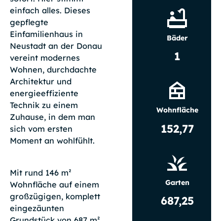
einfach alles. Dieses
gepflegte
Einfamilienhaus in
Bäder
Neustadt an der Donau
1
vereint modernes
Wohnen, durchdachte
Architektur und
energieeffiziente
Technik zu einem
Wohnfläche
Zuhause, in dem man
152,77
sich vom ersten
Moment an wohlfühlt.
Mit rund 146 m²
Garten
Wohnfläche auf einem
großzügigen, komplett
687,25
eingezäunten
Grundstück von 687 m²