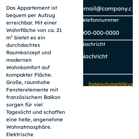
Das Appartement ist
bequem per Aufzug
Telefonnummer
erreichbar. Mit einer
Wohnfläche von ca. 21
m² bietet es ein
Nachricht
durchdachtes
Raumkonzept und
modernen
Wohnkomfort auf
kompakter Fläche.
Große, raumhohe
Datenschutzerklärung
Fensterelemente mit
zur Kenntnis
französischem Balkon
genommen. Ich
stimme zu, dass
sorgen für viel
meine Angaben und
Tageslicht und schaffen
Daten zur
eine helle, angenehme
Beantwortung meiner
Wohnatmosphäre.
Anfrage elektronisch
Elektrische
erhoben und