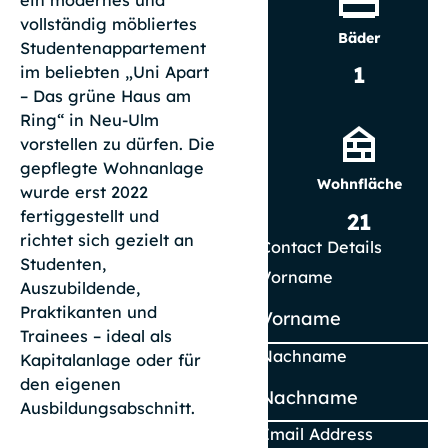
ein modernes und
vollständig möbliertes
Bäder
Studentenappartement
1
im beliebten „Uni Apart
– Das grüne Haus am
Ring“ in Neu-Ulm
vorstellen zu dürfen. Die
gepflegte Wohnanlage
Wohnfläche
wurde erst 2022
fertiggestellt und
21
richtet sich gezielt an
Contact Details
Studenten,
Vorname
Auszubildende,
Praktikanten und
Trainees – ideal als
Nachname
Kapitalanlage oder für
den eigenen
Ausbildungsabschnitt.
Email Address