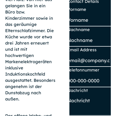
Contact Details
gelangen Sie in ein
Vorname
Büro bzw.
Kinderzimmer sowie in
das geräumige
Nachname
Elternschlafzimmer. Die
Küche wurde vor etwa
drei Jahren erneuert
und ist mit
Email Address
hochwertigen
Markenelektrogeräten
inklusive
Telefonnummer
Induktionskochfeld
ausgestattet. Besonders
angenehm ist der
Nachricht
Dunstabzug nach
außen.
Der offene Wohn- und