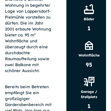
Wohnung in begehrter
Lage von Lappersdorf-
Pielmühle vorstellen zu
Bäder
dürfen. Die im Jahr
1
2001 erbaute Wohnung
bietet ca. 95 m²
Wohnfläche und
überzeugt durch eine
durchdachte
Wohnfläche
Raumaufteilung sowie
95
zwei Balkone mit
schöner Aussicht.
Bereits beim Betreten
Garage /
empfängt Sie ein
Stellplatz
großzügiger
Garderobenbereich mit
1
viel Platz. Von hier aus