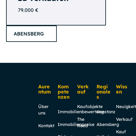
79.000 €
ABENSBERG
Footer
Aure
Kom
Verk
Regi
Wiss
ntum
pete
auf
onale
en
nzen
s
Über
Kaufobjekte
Neuigkei
Immobilienbewertung
Konstanz
uns
The
Verkauf
Immobilienpreise
Abensberg
Kontakt
Reed
Kauf