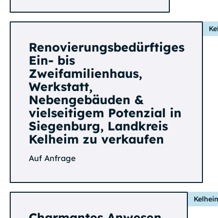
Ke
Renovierungsbedürftiges
Ein- bis
Zweifamilienhaus,
Werkstatt,
Nebengebäuden &
vielseitigem Potenzial in
Siegenburg, Landkreis
Kelheim zu verkaufen
Auf Anfrage
Kelhei
Charmantes Anwesen