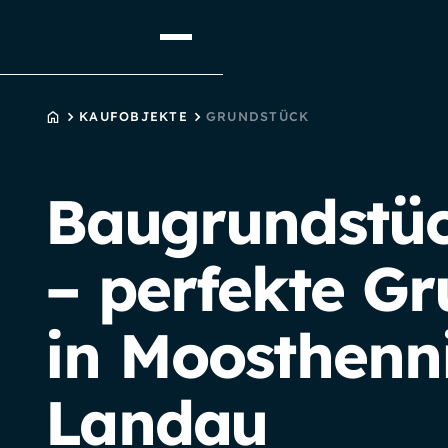
STARTSEITE
KAUFOBJEKTE
GRUNDSTÜCK
Baugrundstück
– perfekte G
in Moosthenni
Landau