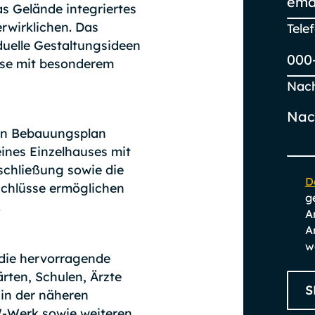
as Gelände integriertes
rwirklichen. Das
Tel
duelle Gestaltungsideen
use mit besonderem
Nach
gen Bebauungsplan
eines Einzelhauses mit
rschließung sowie die
D
chlüsse ermöglichen
g
.
A
A
w
die hervorragende
rten, Schulen, Ärzte
S
 in der näheren
-Werk sowie weiteren