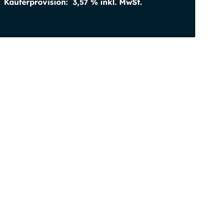
Käufer­provision:
3,57 % inkl. MwSt.