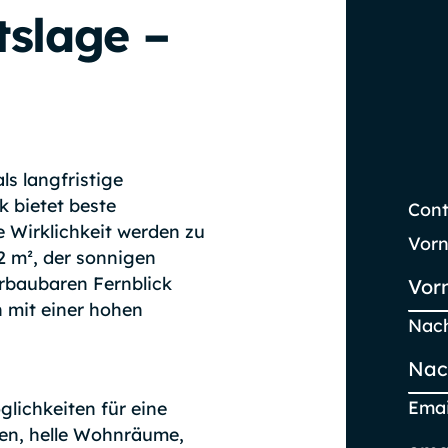
tslage –
ls langfristige
 bietet beste
Cont
 Wirklichkeit werden zu
Vor
2 m², der sonnigen
baubaren Fernblick
 mit einer hohen
Nac
Emai
glichkeiten für eine
hen, helle Wohnräume,