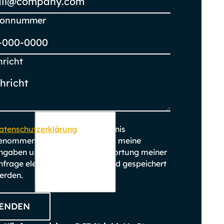
efonnummer
richt
atenschutzerklärung
zur Kenntnis
enommen. Ich stimme zu, dass meine
ngaben und Daten zur Beantwortung meiner
nfrage elektronisch erhoben und gespeichert
erden.
ENDEN