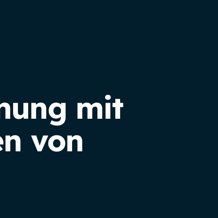
nung mit
en von