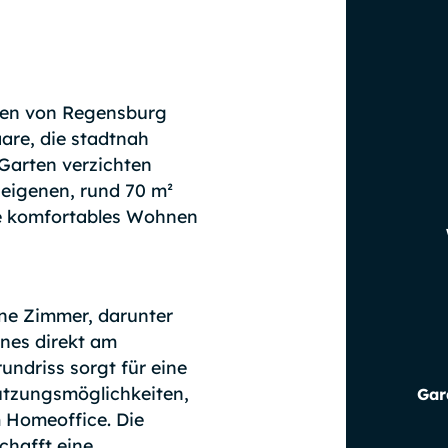
zen von Regensburg
aare, die stadtnah
Garten verzichten
eigenen, rund 70 m²
ie komfortables Wohnen
ne Zimmer, darunter
nes direkt am
ndriss sorgt für eine
utzungsmöglichkeiten,
Gar
 Homeoffice. Die
chafft eine