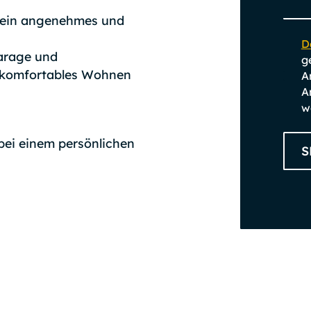
r ein angenehmes und
D
Garage und
g
ie komfortables Wohnen
A
A
w
bei einem persönlichen
S