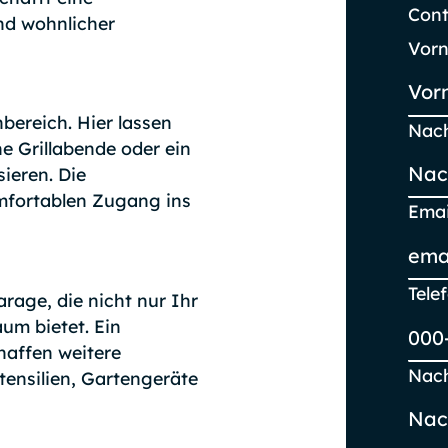
Cont
nd wohnlicher
Vor
nbereich. Hier lassen
Nac
e Grillabende oder ein
sieren. Die
mfortablen Zugang ins
Emai
Tel
age, die nicht nur Ihr
um bietet. Ein
chaffen weitere
Nach
tensilien, Gartengeräte