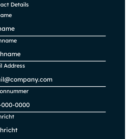
act Details
name
hname
l Address
efonnummer
richt