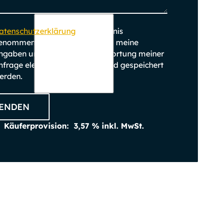
atenschutzerklärung
zur Kenntnis
enommen. Ich stimme zu, dass meine
ngaben und Daten zur Beantwortung meiner
nfrage elektronisch erhoben und gespeichert
erden.
ENDEN
Käufer­provision:
3,57 % inkl. MwSt.