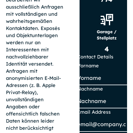
ausschließlich Anfragen
mit vollständigen und
wahrheitsgemäßen
Kontaktdaten. Exposés
Garage /
und Objektunterlagen
Stellplatz
werden nur an
4
Interessenten mit
Contact Details
nachvollziehbarer
Identität versendet.
Vorname
Anfragen mit
anonymisierten E-Mail-
Adressen (z. B. Apple
Nachname
Privat-Relay),
unvollständigen
Angaben oder
Email Address
offensichtlich falschen
Daten können leider
nicht berücksichtigt