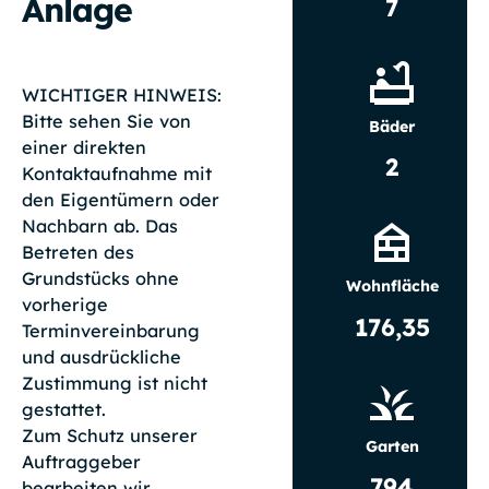
Anlage
7
WICHTIGER HINWEIS:
Bitte sehen Sie von
Bäder
einer direkten
2
Kontaktaufnahme mit
den Eigentümern oder
Nachbarn ab. Das
Betreten des
Grundstücks ohne
Wohnfläche
vorherige
176,35
Terminvereinbarung
und ausdrückliche
Zustimmung ist nicht
gestattet.
Zum Schutz unserer
Garten
Auftraggeber
794
bearbeiten wir