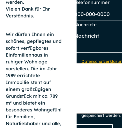
werden.
Telefonnummer
Vielen Dank für Ihr
Verständnis.
Nachricht
Wir dürfen Ihnen ein
schönes, gepflegtes und
sofort verfügbares
Einfamilienhaus in
Datenschutzerklärung
ruhiger Wohnlage
zur Kenntnis
vorstellen. Die im Jahr
genommen. Ich
1989 errichtete
stimme zu, dass
Immobilie steht auf
meine Angaben und
einem großzügigen
Daten zur
Grundstück mit ca. 789
Beantwortung meiner
m² und bietet ein
Anfrage elektronisch
erhoben und
besonderes Wohngefühl
gespeichert werden.
für Familien,
Naturliebhaber und alle,