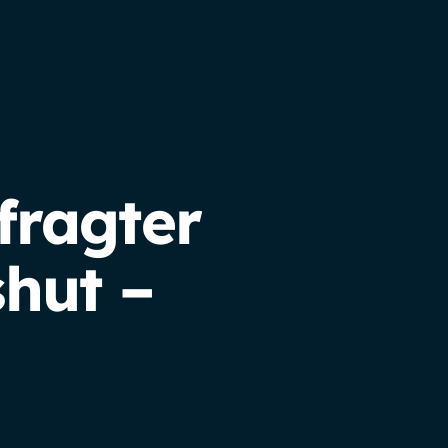
fragter
hut –