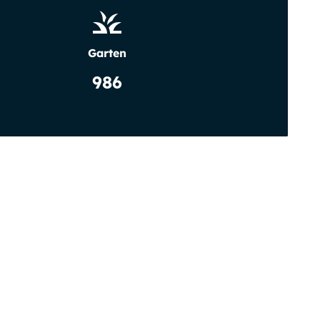
Garten
986