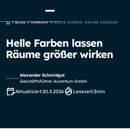
STARTSEITE
BLOG
VERKAUF
HELLE FARBEN: RÄUME GRÖSSER
Helle Farben lassen
Räume größer wirken
Alexander Schmidgal
Geschäftsführer Aurentum GmbH
Aktualisiert:
20.3.2026
Lesezeit:
2
min