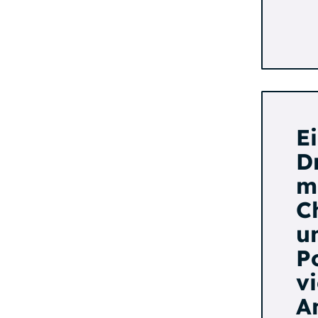
E
Dr
m
C
u
P
vi
A