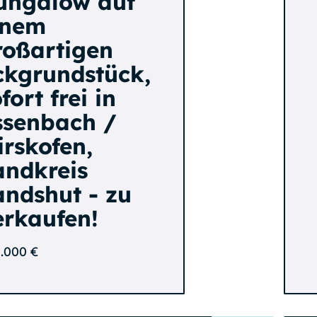
ungalow auf
inem
roßartigen
ckgrundstück,
fort frei in
ssenbach /
irskofen,
andkreis
andshut - zu
erkaufen!
.000 €