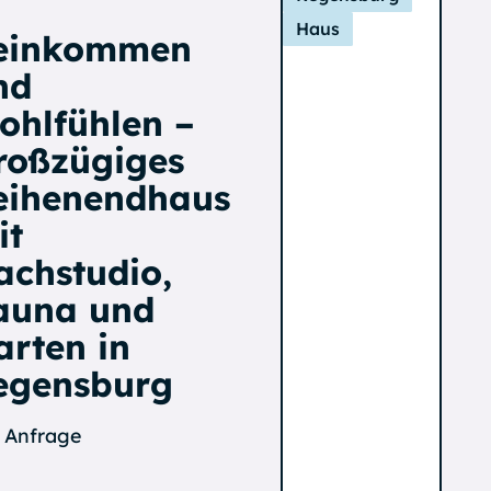
Haus
einkommen
nd
ohlfühlen –
roßzügiges
eihenendhaus
it
achstudio,
auna und
arten in
egensburg
 Anfrage