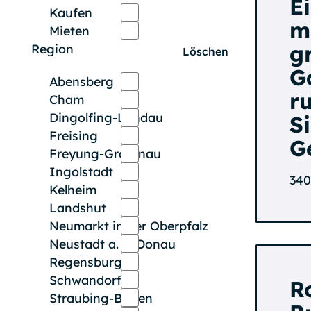
E
Kaufen
m
Mieten
g
Region
Löschen
G
Abensberg
r
Cham
Dingolfing-Landau
S
Freising
G
Freyung-Grafenau
Ingolstadt
340
Kelheim
Landshut
Neumarkt in der Oberpfalz
Neustadt a. d. Donau
Regensburg
Schwandorf
R
Straubing-Bogen