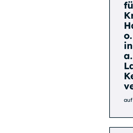
fü
K
H
o
i
a
L
K
v
auf