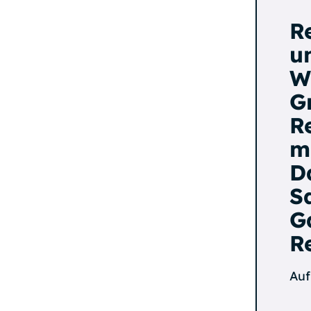
R
u
W
G
R
m
D
S
G
R
Auf