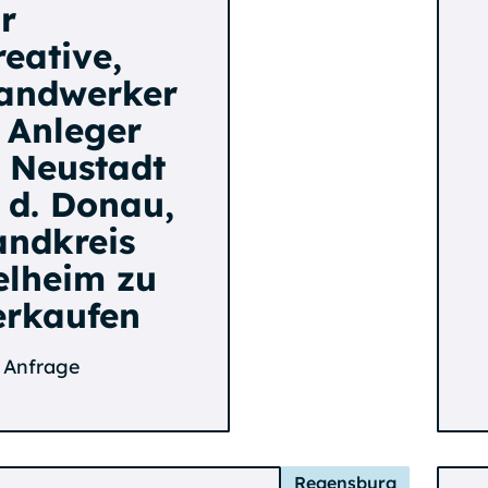
r
reative,
andwerker
. Anleger
n Neustadt
. d. Donau,
andkreis
elheim zu
erkaufen
 Anfrage
Regensburg