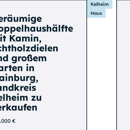
Kelheim
Haus
eräumige
oppelhaushälfte
it Kamin,
chtholzdielen
nd großem
arten in
ainburg,
andkreis
elheim zu
erkaufen
.000 €