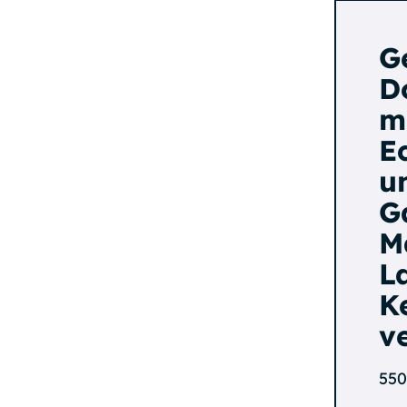
G
D
m
E
u
G
M
L
K
v
550