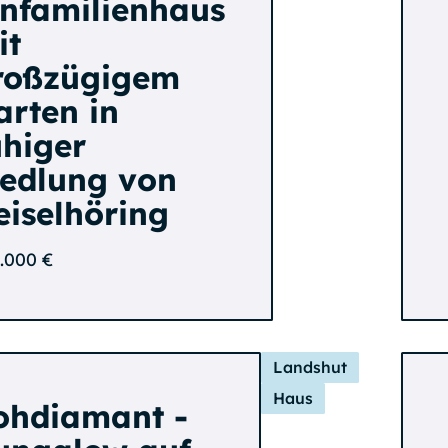
infamilienhaus
it
roßzügigem
arten in
uhiger
iedlung von
eiselhöring
.000 €
Landshut
Haus
ohdiamant -