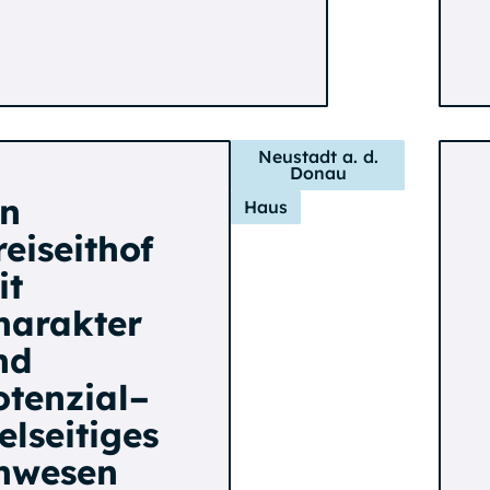
Neustadt a. d.
Donau
in
Haus
eiseithof
it
harakter
nd
otenzial–
elseitiges
nwesen