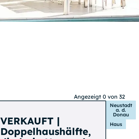
Angezeigt
0
von
32
Neustadt
a. d.
Donau
VERKAUFT |
Haus
Doppelhaushälfte,